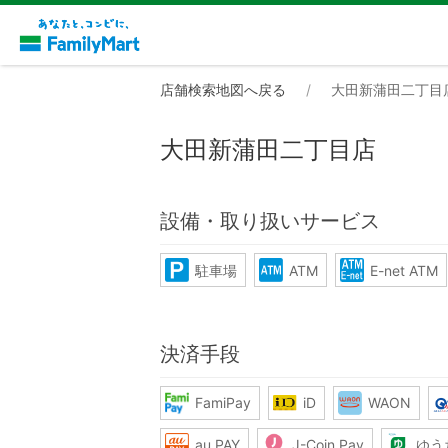
店舗検索地図へ戻る
大田新蒲田二丁目
大田新蒲田二丁目店
設備・取り扱いサービス
駐車場
ATM
E-net ATM
決済手段
FamiPay
iD
WAON
au PAY
J-Coin Pay
ゆう