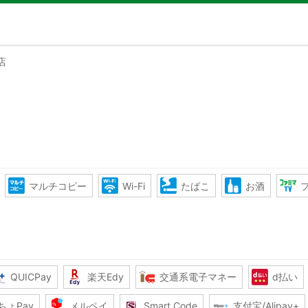
店
マルチコピー
Wi-Fi
たばこ
お酒
QUICPay
楽天Edy
交通系電子マネー
d払い
ちょPay
メルペイ
Smart Code
支付宝/Alipay+