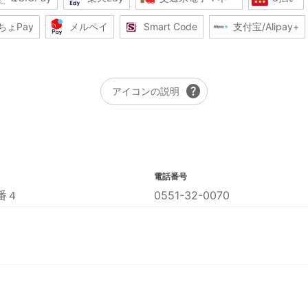
ちょPay
メルペイ
Smart Code
支付宝/Alipay+
help
アイコンの説明
電話番号
番４
0551-32-0070