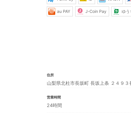
au PAY
J-Coin Pay
ゆう
住所
山梨県北杜市長坂町 長坂上条 ２４９３
営業時間
24時間