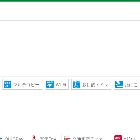
マルチコピー
Wi-Fi
多目的トイレ
たばこ
QUICPay
楽天Edy
交通系電子マネー
d払い