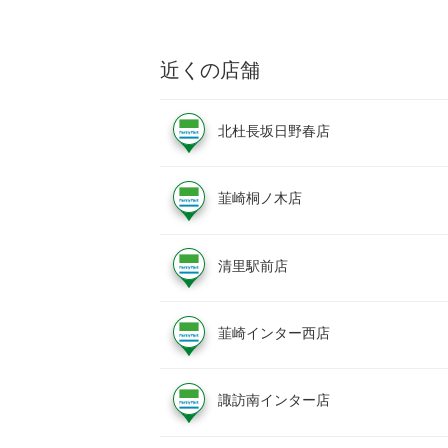
近くの店舗
北杜長坂日野春店
韮崎桐ノ木店
清里駅前店
韮崎インター西店
諏訪南インター店