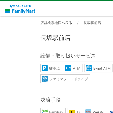
店舗検索地図へ戻る
長坂駅前店
長坂駅前店
設備・取り扱いサービス
駐車場
ATM
E-net ATM
ファミマフードドライブ
決済手段
FamiPay
iD
WAON