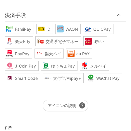
決済手段
FamiPay
iD
WAON
QUICPay
楽天Edy
交通系電子マネー
d払い
PayPay
楽天ペイ
au PAY
J-Coin Pay
ゆうちょPay
メルペイ
Smart Code
支付宝/Alipay+
WeChat Pay
help
アイコンの説明
住所