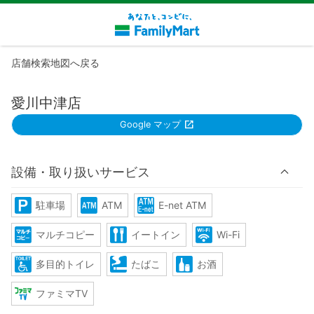
店舗検索地図へ戻る
愛川中津店
Google マップ
設備・取り扱いサービス
駐車場
ATM
E-net ATM
マルチコピー
イートイン
Wi-Fi
多目的トイレ
たばこ
お酒
ファミマTV