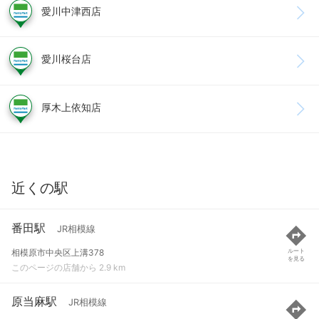
愛川中津西店
愛川桜台店
厚木上依知店
近くの駅
番田駅
JR相模線
相模原市中央区上溝378
ルート
を見る
このページの店舗から 2.9 km
原当麻駅
JR相模線