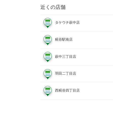
近くの店舗
タケウチ萩中店
糀谷駅南店
萩中三丁目店
羽田二丁目店
西糀谷四丁目店