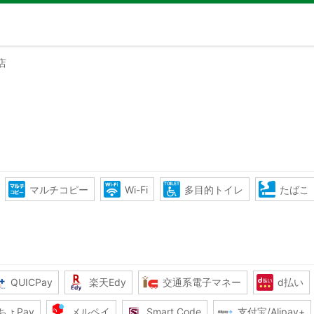
店
マルチコピー
Wi-Fi
多目的トイレ
たばこ
QUICPay
楽天Edy
交通系電子マネー
d払い
ちょPay
メルペイ
Smart Code
支付宝/Alipay+