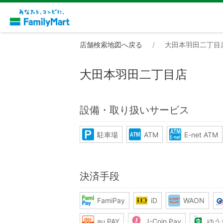
店舗検索地図へ戻る
大田本羽田二丁目
大田本羽田二丁目店
設備・取り扱いサービス
駐車場
ATM
E-net ATM
決済手段
FamiPay
iD
WAON
au PAY
J-Coin Pay
ゆう