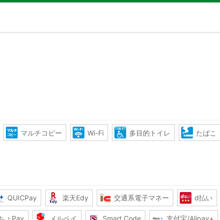
マルチコピー
Wi-Fi
多目的トイレ
たばこ
QUICPay
楽天Edy
交通系電子マネー
d払い
ちょPay
メルペイ
Smart Code
支付宝/Alipay+