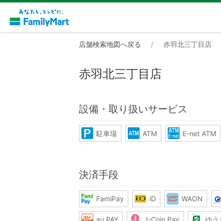
店舗検索地図へ戻る
赤羽北三丁目店
赤羽北三丁目店
設備・取り扱いサービス
駐車場
ATM
E-net ATM
決済手段
FamiPay
iD
WAON
au PAY
J-Coin Pay
ゆう