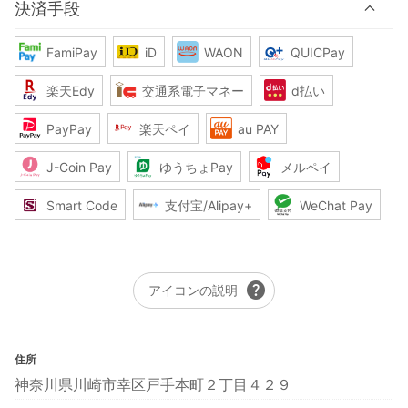
決済手段
FamiPay
iD
WAON
QUICPay
楽天Edy
交通系電子マネー
d払い
PayPay
楽天ペイ
au PAY
J-Coin Pay
ゆうちょPay
メルペイ
Smart Code
支付宝/Alipay+
WeChat Pay
help
アイコンの説明
住所
神奈川県川崎市幸区戸手本町２丁目４２９