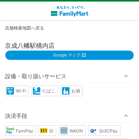
店舗検索地図へ戻る
京成八幡駅構内店
Google マップ
設備・取り扱いサービス
Wi-Fi
たばこ
お酒
決済手段
FamiPay
iD
WAON
QUICPay