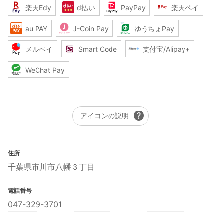
楽天Edy
d払い
PayPay
楽天ペイ
au PAY
J-Coin Pay
ゆうちょPay
メルペイ
Smart Code
支付宝/Alipay+
WeChat Pay
help
アイコンの説明
住所
千葉県市川市八幡３丁目
電話番号
047-329-3701