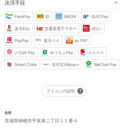
決済手段
FamiPay
iD
WAON
QUICPay
楽天Edy
交通系電子マネー
d払い
PayPay
楽天ペイ
au PAY
J-Coin Pay
ゆうちょPay
メルペイ
Smart Code
支付宝/Alipay+
WeChat Pay
help
アイコンの説明
住所
茨城県神栖市平泉東ニ丁目１１番４