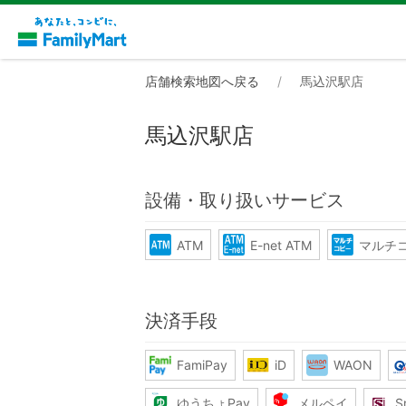
店舗検索地図へ戻る
馬込沢駅店
馬込沢駅店
設備・取り扱いサービス
ATM
E-net ATM
マルチ
決済手段
FamiPay
iD
WAON
ゆうちょPay
メルペイ
S