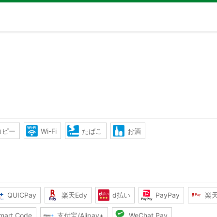
コピー
Wi-Fi
たばこ
お酒
QUICPay
楽天Edy
d払い
PayPay
楽
mart Code
支付宝/Alipay+
WeChat Pay