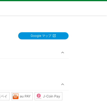
Google マップ
天ペイ
au PAY
J-Coin Pay