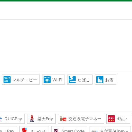
マルチコピー
Wi-Fi
たばこ
お酒
QUICPay
楽天Edy
交通系電子マネー
d払い
ちょPay
メルペイ
Smart Code
支付宝/Alipay+