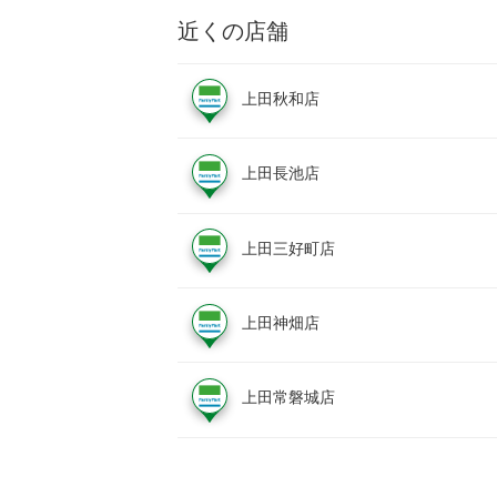
近くの店舗
上田秋和店
上田長池店
上田三好町店
上田神畑店
上田常磐城店