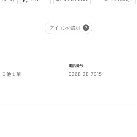
help
アイコンの説明
電話番号
１０他１筆
0268-28-7015