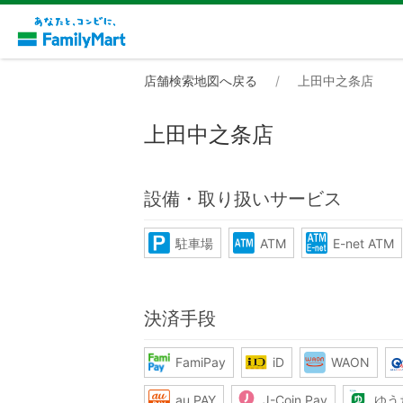
店舗検索地図へ戻る
上田中之条店
上田中之条店
設備・取り扱いサービス
駐車場
ATM
E-net ATM
決済手段
FamiPay
iD
WAON
au PAY
J-Coin Pay
ゆう