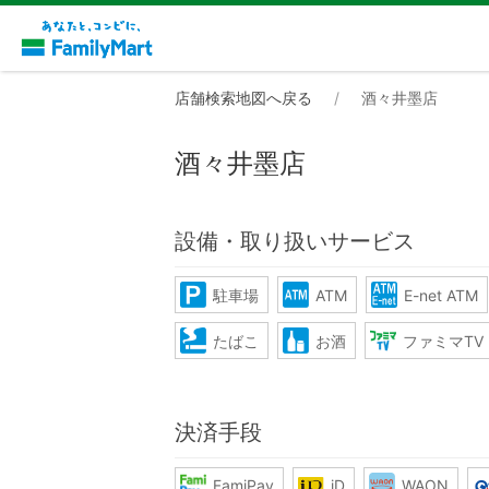
店舗検索地図へ戻る
酒々井墨店
酒々井墨店
設備・取り扱いサービス
駐車場
ATM
E-net ATM
たばこ
お酒
ファミマTV
決済手段
FamiPay
iD
WAON