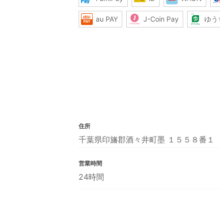
au PAY
J-Coin Pay
ゆう
住所
千葉県印旛郡酒々井町墨 １５５８番１
営業時間
24時間