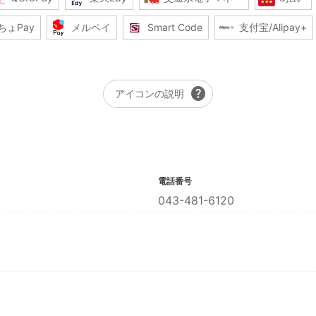
ちょPay
メルペイ
Smart Code
支付宝/Alipay+
help
アイコンの説明
電話番号
043-481-6120