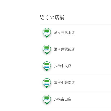
近くの店舗
酒々井尾上店
酒々井駅前店
八街中央店
富里七栄南店
八街富山店