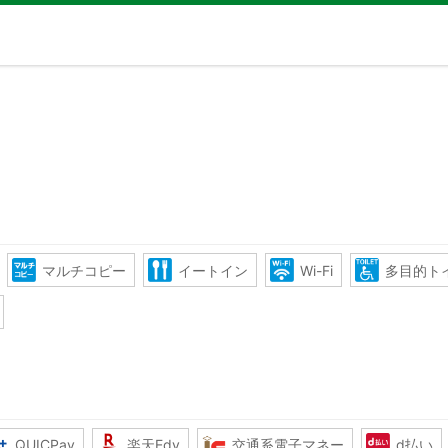
マルチコピー
イートイン
Wi-Fi
多目的ト
QUICPay
楽天Edy
交通系電子マネー
d払い