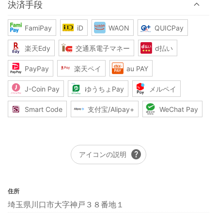
決済手段
FamiPay
iD
WAON
QUICPay
楽天Edy
交通系電子マネー
d払い
PayPay
楽天ペイ
au PAY
J-Coin Pay
ゆうちょPay
メルペイ
Smart Code
支付宝/Alipay+
WeChat Pay
help
アイコンの説明
住所
埼玉県川口市大字神戸３８番地１