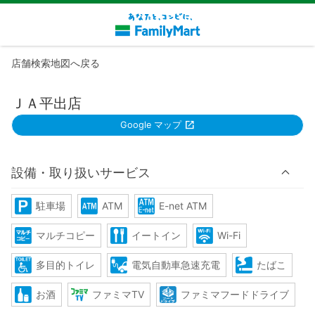
店舗検索地図へ戻る
ＪＡ平出店
Google マップ
設備・取り扱いサービス
駐車場
ATM
E-net ATM
マルチコピー
イートイン
Wi-Fi
多目的トイレ
電気自動車急速充電
たばこ
お酒
ファミマTV
ファミマフードドライブ