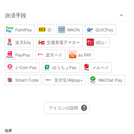
決済手段
FamiPay
iD
WAON
QUICPay
楽天Edy
交通系電子マネー
d払い
PayPay
楽天ペイ
au PAY
J-Coin Pay
ゆうちょPay
メルペイ
Smart Code
支付宝/Alipay+
WeChat Pay
help
アイコンの説明
住所