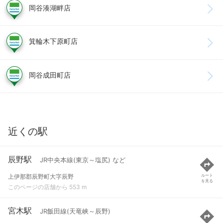
岡谷湊湖畔店
箕輪木下原町店
岡谷成田町店
近くの駅
辰野駅
JR中央本線(東京～塩尻) など
上伊那郡辰野町大字辰野
ルート
を見る
このページの店舗から 553 m
宮木駅
JR飯田線(天竜峡～辰野)