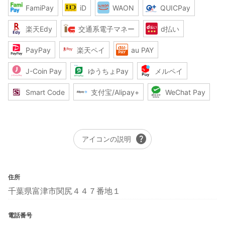
FamiPay
iD
WAON
QUICPay
楽天Edy
交通系電子マネー
d払い
PayPay
楽天ペイ
au PAY
J-Coin Pay
ゆうちょPay
メルペイ
Smart Code
支付宝/Alipay+
WeChat Pay
help
アイコンの説明
住所
千葉県富津市関尻４４７番地１
電話番号