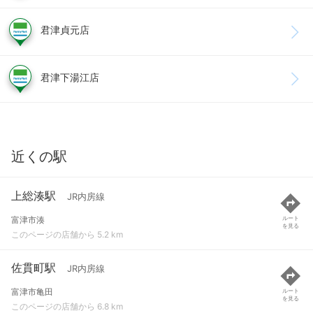
君津貞元店
君津下湯江店
近くの駅
上総湊駅
JR内房線
富津市湊
ルート
を見る
このページの店舗から 5.2 km
佐貫町駅
JR内房線
富津市亀田
ルート
を見る
このページの店舗から 6.8 km