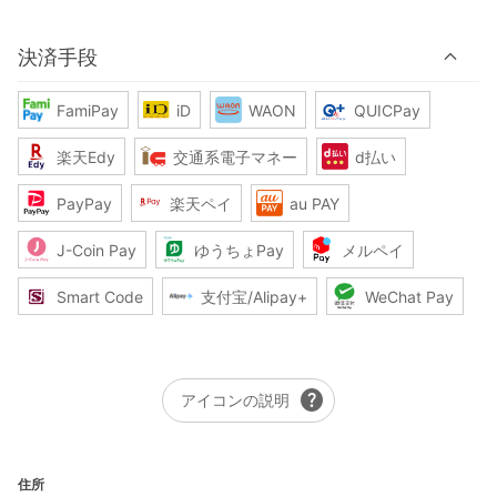
決済手段
FamiPay
iD
WAON
QUICPay
楽天Edy
交通系電子マネー
d払い
PayPay
楽天ペイ
au PAY
J-Coin Pay
ゆうちょPay
メルペイ
Smart Code
支付宝/Alipay+
WeChat Pay
help
アイコンの説明
住所