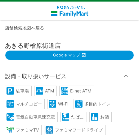
店舗検索地図へ戻る
あきる野檜原街道店
Google マップ
設備・取り扱いサービス
駐車場
ATM
E-net ATM
マルチコピー
Wi-Fi
多目的トイレ
電気自動車急速充電
たばこ
お酒
ファミマTV
ファミマフードドライブ