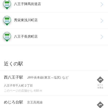
八王子陣馬街道店
秀栄東浅川町店
八王子長房町店
近くの駅
西八王子駅
JR中央本線(東京～塩尻) など
八王子市千人町２丁目
ルート
を見る
このページの店舗から 488 m
めじろ台駅
京王高尾線