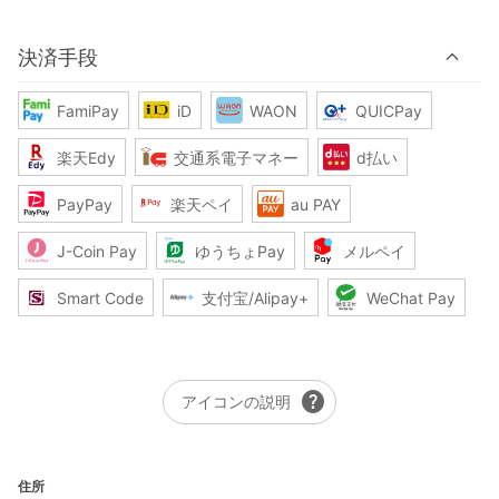
決済手段
FamiPay
iD
WAON
QUICPay
楽天Edy
交通系電子マネー
d払い
PayPay
楽天ペイ
au PAY
J-Coin Pay
ゆうちょPay
メルペイ
Smart Code
支付宝/Alipay+
WeChat Pay
help
アイコンの説明
住所