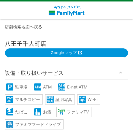
店舗検索地図へ戻る
八王子千人町店
Google マップ
設備・取り扱いサービス
駐車場
ATM
E-net ATM
マルチコピー
証明写真
Wi-Fi
たばこ
お酒
ファミマTV
ファミマフードドライブ