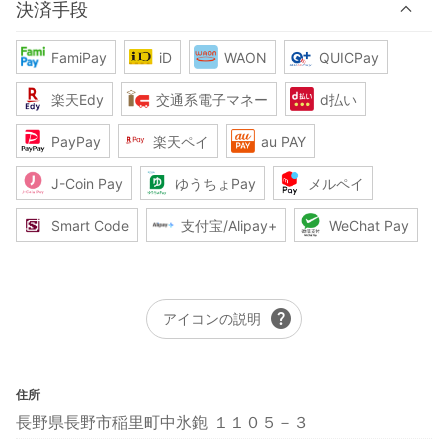
決済手段
FamiPay
iD
WAON
QUICPay
楽天Edy
交通系電子マネー
d払い
PayPay
楽天ペイ
au PAY
J-Coin Pay
ゆうちょPay
メルペイ
Smart Code
支付宝/Alipay+
WeChat Pay
help
アイコンの説明
住所
長野県長野市稲里町中氷鉋 １１０５－３