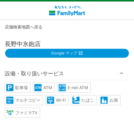
店舗検索地図へ戻る
長野中氷鉋店
Google マップ
設備・取り扱いサービス
駐車場
ATM
E-net ATM
マルチコピー
Wi-Fi
たばこ
お酒
ファミマTV