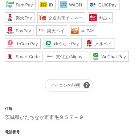
FamiPay
iD
WAON
QUICPay
楽天Edy
交通系電子マネー
d払い
PayPay
楽天ペイ
au PAY
J-Coin Pay
ゆうちょPay
メルペイ
Smart Code
支付宝/Alipay+
WeChat Pay
help
アイコンの説明
住所
茨城県ひたちなか市市毛９５７－９
電話番号