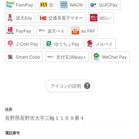
FamiPay
iD
WAON
QUICPay
楽天Edy
交通系電子マネー
d払い
PayPay
楽天ペイ
au PAY
J-Coin Pay
ゆうちょPay
メルペイ
Smart Code
支付宝/Alipay+
WeChat Pay
help
アイコンの説明
住所
長野県長野市大字三輪１１６９番４
電話番号