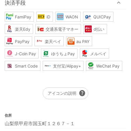
決済手段
FamiPay
iD
WAON
QUICPay
楽天Edy
交通系電子マネー
d払い
PayPay
楽天ペイ
au PAY
J-Coin Pay
ゆうちょPay
メルペイ
Smart Code
支付宝/Alipay+
WeChat Pay
help
アイコンの説明
住所
山梨県甲府市国玉町１２６７－１