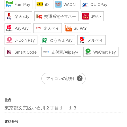
FamiPay
iD
WAON
QUICPay
楽天Edy
交通系電子マネー
d払い
PayPay
楽天ペイ
au PAY
J-Coin Pay
ゆうちょPay
メルペイ
Smart Code
支付宝/Alipay+
WeChat Pay
help
アイコンの説明
住所
東京都文京区小石川２丁目１－１３
電話番号