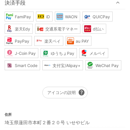
決済手段
FamiPay
iD
WAON
QUICPay
楽天Edy
交通系電子マネー
d払い
PayPay
楽天ペイ
au PAY
J-Coin Pay
ゆうちょPay
メルペイ
Smart Code
支付宝/Alipay+
WeChat Pay
help
アイコンの説明
住所
埼玉県蓮田市本町２番２０号 いせやビル