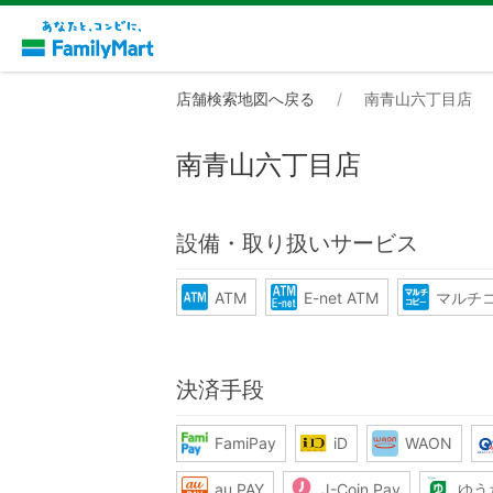
店舗検索地図へ戻る
南青山六丁目店
南青山六丁目店
設備・取り扱いサービス
ATM
E-net ATM
マルチ
決済手段
FamiPay
iD
WAON
au PAY
J-Coin Pay
ゆう