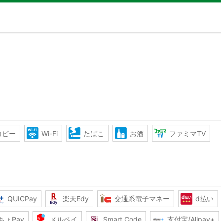
コピー
Wi-Fi
たばこ
お酒
ファミマTV
QUICPay
楽天Edy
交通系電子マネー
d払い
ちょPay
メルペイ
Smart Code
支付宝/Alipay+