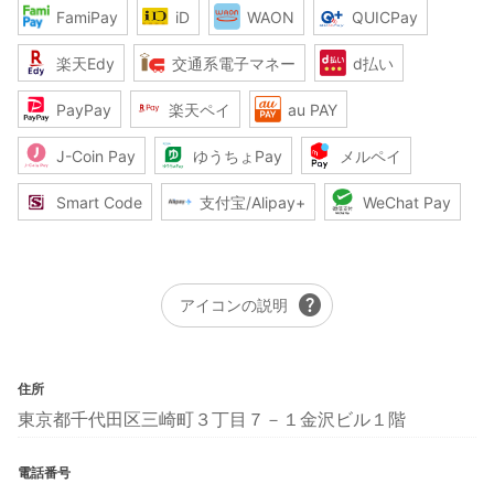
FamiPay
iD
WAON
QUICPay
楽天Edy
交通系電子マネー
d払い
PayPay
楽天ペイ
au PAY
J-Coin Pay
ゆうちょPay
メルペイ
Smart Code
支付宝/Alipay+
WeChat Pay
help
アイコンの説明
住所
東京都千代田区三崎町３丁目７－１金沢ビル１階
電話番号