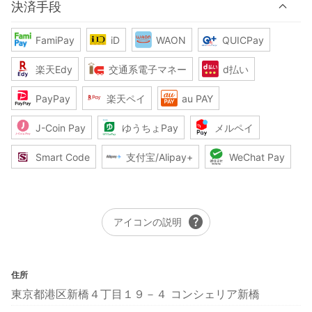
決済手段
FamiPay
iD
WAON
QUICPay
楽天Edy
交通系電子マネー
d払い
PayPay
楽天ペイ
au PAY
J-Coin Pay
ゆうちょPay
メルペイ
Smart Code
支付宝/Alipay+
WeChat Pay
help
アイコンの説明
住所
東京都港区新橋４丁目１９－４ コンシェリア新橋