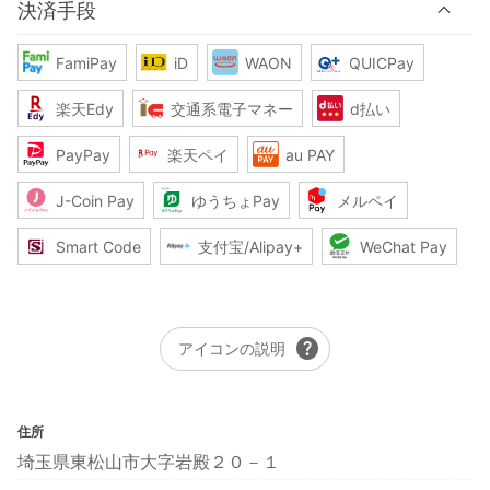
決済手段
FamiPay
iD
WAON
QUICPay
楽天Edy
交通系電子マネー
d払い
PayPay
楽天ペイ
au PAY
J-Coin Pay
ゆうちょPay
メルペイ
Smart Code
支付宝/Alipay+
WeChat Pay
help
アイコンの説明
住所
埼玉県東松山市大字岩殿２０－１