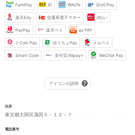
FamiPay
iD
WAON
QUICPay
楽天Edy
交通系電子マネー
d払い
PayPay
楽天ペイ
au PAY
J-Coin Pay
ゆうちょPay
メルペイ
Smart Code
支付宝/Alipay+
WeChat Pay
help
アイコンの説明
住所
東京都大田区蒲田５－１２－７
電話番号