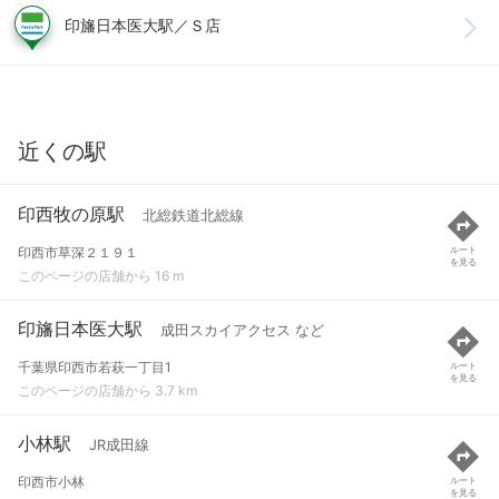
印旛日本医大駅／Ｓ店
近くの駅
印西牧の原駅
北総鉄道北総線
印西市草深２１９１
ルート
を見る
このページの店舗から 16 m
印旛日本医大駅
成田スカイアクセス など
千葉県印西市若萩一丁目1
ルート
を見る
このページの店舗から 3.7 km
小林駅
JR成田線
印西市小林
ルート
を見る