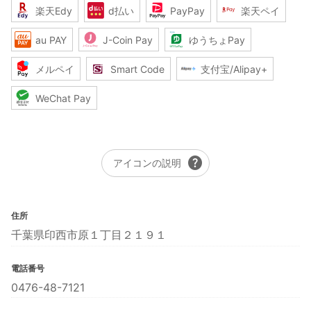
楽天Edy
d払い
PayPay
楽天ペイ
au PAY
J-Coin Pay
ゆうちょPay
メルペイ
Smart Code
支付宝/Alipay+
WeChat Pay
help
アイコンの説明
住所
千葉県印西市原１丁目２１９１
電話番号
0476-48-7121