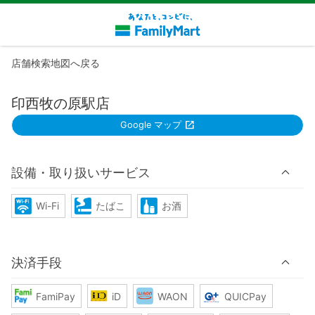
店舗検索地図へ戻る
印西牧の原駅店
Google マップ
設備・取り扱いサービス
Wi-Fi
たばこ
お酒
決済手段
FamiPay
iD
WAON
QUICPay