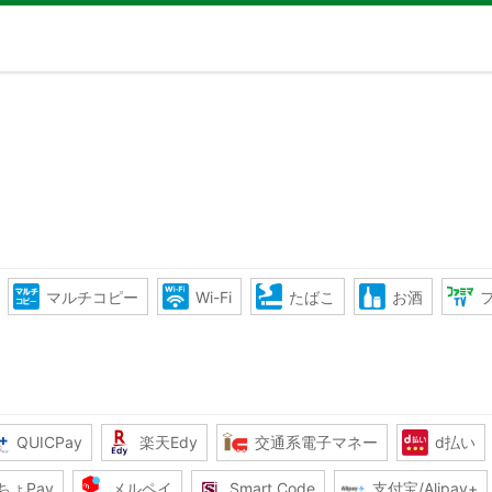
マルチコピー
Wi-Fi
たばこ
お酒
QUICPay
楽天Edy
交通系電子マネー
d払い
ちょPay
メルペイ
Smart Code
支付宝/Alipay+