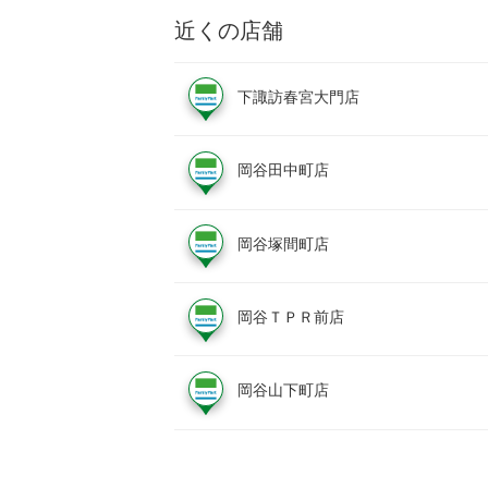
近くの店舗
下諏訪春宮大門店
岡谷田中町店
岡谷塚間町店
岡谷ＴＰＲ前店
岡谷山下町店