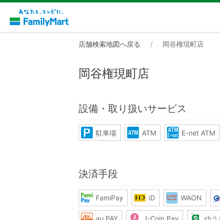
店舗検索地図へ戻る
岡谷権現町店
岡谷権現町店
設備・取り扱いサービス
駐車場
ATM
E-net ATM
決済手段
FamiPay
iD
WAON
au PAY
J-Coin Pay
ゆう