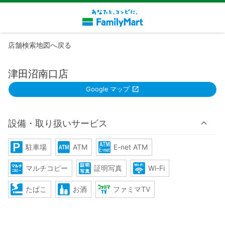
店舗検索地図へ戻る
津田沼南口店
Google マップ
設備・取り扱いサービス
駐車場
ATM
E-net ATM
マルチコピー
証明写真
Wi-Fi
たばこ
お酒
ファミマTV