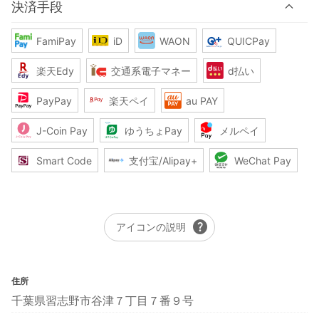
決済手段
FamiPay
iD
WAON
QUICPay
楽天Edy
交通系電子マネー
d払い
PayPay
楽天ペイ
au PAY
J-Coin Pay
ゆうちょPay
メルペイ
Smart Code
支付宝/Alipay+
WeChat Pay
help
アイコンの説明
住所
千葉県習志野市谷津７丁目７番９号