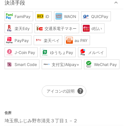
決済手段
FamiPay
iD
WAON
QUICPay
楽天Edy
交通系電子マネー
d払い
PayPay
楽天ペイ
au PAY
J-Coin Pay
ゆうちょPay
メルペイ
Smart Code
支付宝/Alipay+
WeChat Pay
help
アイコンの説明
住所
埼玉県ふじみ野市清見３丁目１－２