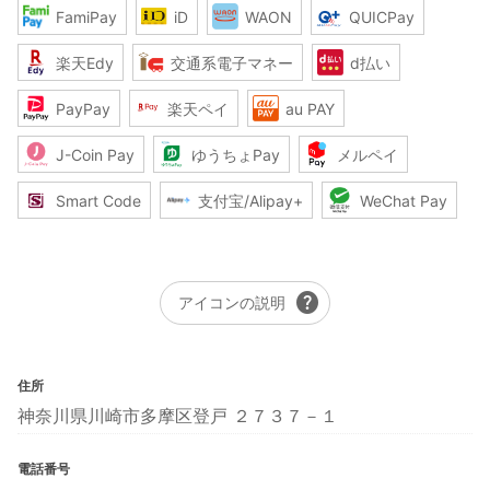
FamiPay
iD
WAON
QUICPay
楽天Edy
交通系電子マネー
d払い
PayPay
楽天ペイ
au PAY
J-Coin Pay
ゆうちょPay
メルペイ
Smart Code
支付宝/Alipay+
WeChat Pay
help
アイコンの説明
住所
神奈川県川崎市多摩区登戸 ２７３７－１
電話番号