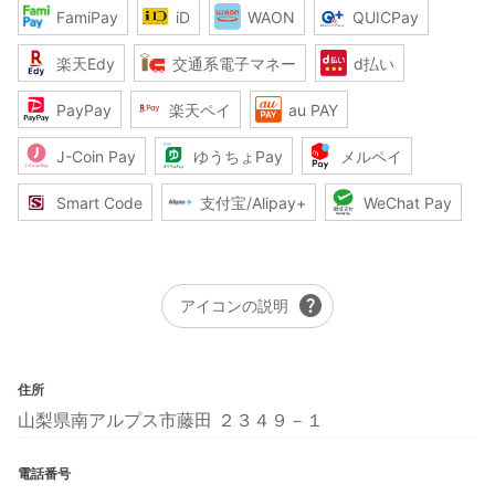
FamiPay
iD
WAON
QUICPay
楽天Edy
交通系電子マネー
d払い
PayPay
楽天ペイ
au PAY
J-Coin Pay
ゆうちょPay
メルペイ
Smart Code
支付宝/Alipay+
WeChat Pay
help
アイコンの説明
住所
山梨県南アルプス市藤田 ２３４９－１
電話番号