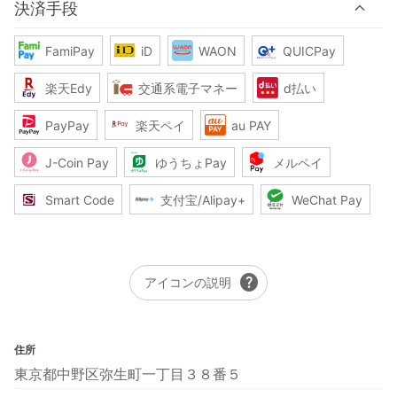
決済手段
FamiPay
iD
WAON
QUICPay
楽天Edy
交通系電子マネー
d払い
PayPay
楽天ペイ
au PAY
J-Coin Pay
ゆうちょPay
メルペイ
Smart Code
支付宝/Alipay+
WeChat Pay
help
アイコンの説明
住所
東京都中野区弥生町一丁目３８番５