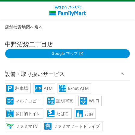
店舗検索地図へ戻る
中野沼袋二丁目店
Google マップ
設備・取り扱いサービス
駐車場
ATM
E-net ATM
マルチコピー
証明写真
Wi-Fi
多目的トイレ
たばこ
お酒
ファミマTV
ファミマフードドライブ