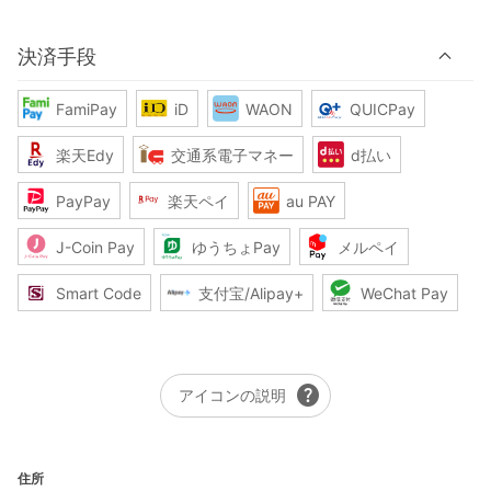
決済手段
FamiPay
iD
WAON
QUICPay
楽天Edy
交通系電子マネー
d払い
PayPay
楽天ペイ
au PAY
J-Coin Pay
ゆうちょPay
メルペイ
Smart Code
支付宝/Alipay+
WeChat Pay
help
アイコンの説明
住所