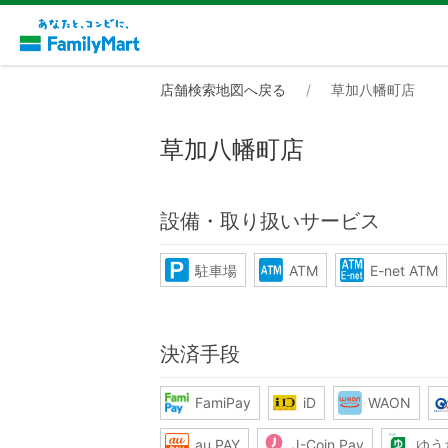
店舗検索地図へ戻る
草加八幡町店
草加八幡町店
設備・取り扱いサービス
駐車場
ATM
E-net ATM
決済手段
FamiPay
iD
WAON
au PAY
J-Coin Pay
ゆう