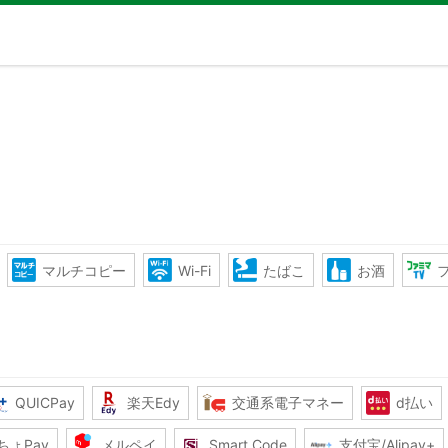
マルチコピー
Wi-Fi
たばこ
お酒
QUICPay
楽天Edy
交通系電子マネー
d払い
ちょPay
メルペイ
Smart Code
支付宝/Alipay+