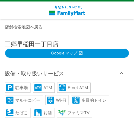
店舗検索地図へ戻る
三郷早稲田一丁目店
Google マップ
設備・取り扱いサービス
駐車場
ATM
E-net ATM
マルチコピー
Wi-Fi
多目的トイレ
たばこ
お酒
ファミマTV