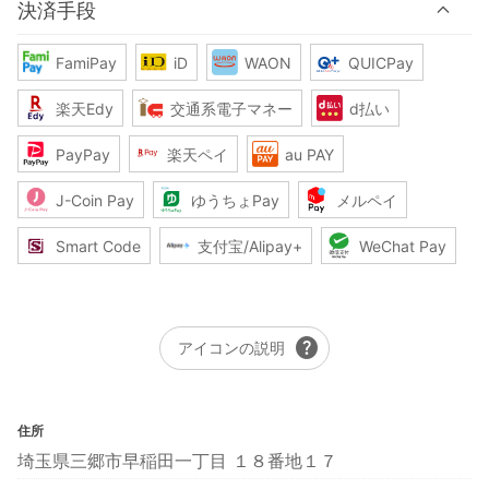
決済手段
FamiPay
iD
WAON
QUICPay
楽天Edy
交通系電子マネー
d払い
PayPay
楽天ペイ
au PAY
J-Coin Pay
ゆうちょPay
メルペイ
Smart Code
支付宝/Alipay+
WeChat Pay
help
アイコンの説明
住所
埼玉県三郷市早稲田一丁目 １８番地１７