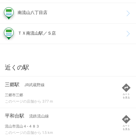
南流山八丁目店
ＴＸ南流山駅／Ｓ店
近くの駅
三郷駅
JR武蔵野線
三郷市三郷
ルート
を見る
このページの店舗から 377 m
平和台駅
流鉄流山線
流山市流山４-４８３
ルート
を見る
このページの店舗から 1.5 km