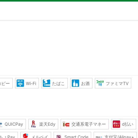
コピー
Wi-Fi
たばこ
お酒
ファミマTV
QUICPay
楽天Edy
交通系電子マネー
d払い
ちょPay
メルペイ
Smart Code
支付宝/Alipay+