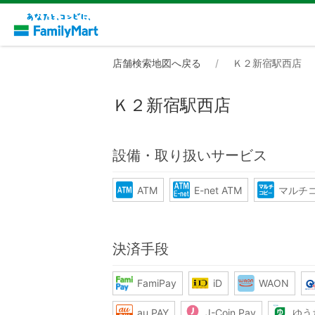
店舗検索地図へ戻る
Ｋ２新宿駅西店
Ｋ２新宿駅西店
設備・取り扱いサービス
ATM
E-net ATM
マルチ
決済手段
FamiPay
iD
WAON
au PAY
J-Coin Pay
ゆう