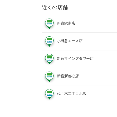
近くの店舗
新宿駅南店
小田急エース店
新宿マインズタワー店
新宿新都心店
代々木二丁目北店