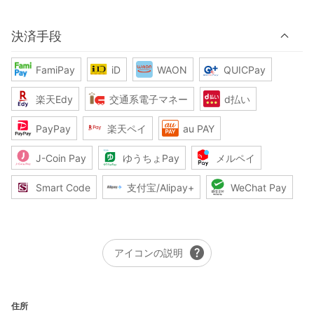
決済手段
FamiPay
iD
WAON
QUICPay
楽天Edy
交通系電子マネー
d払い
PayPay
楽天ペイ
au PAY
J-Coin Pay
ゆうちょPay
メルペイ
Smart Code
支付宝/Alipay+
WeChat Pay
help
アイコンの説明
住所