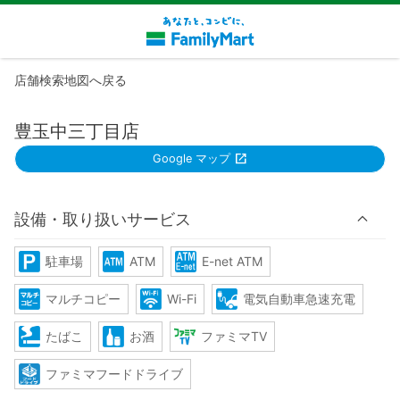
店舗検索地図へ戻る
豊玉中三丁目店
Google マップ
設備・取り扱いサービス
駐車場
ATM
E-net ATM
マルチコピー
Wi-Fi
電気自動車急速充電
たばこ
お酒
ファミマTV
ファミマフードドライブ