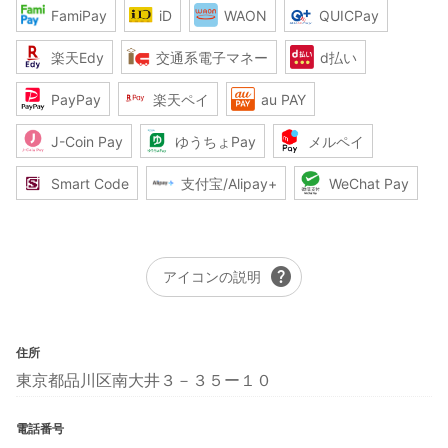
FamiPay
iD
WAON
QUICPay
楽天Edy
交通系電子マネー
d払い
PayPay
楽天ペイ
au PAY
J-Coin Pay
ゆうちょPay
メルペイ
Smart Code
支付宝/Alipay+
WeChat Pay
help
アイコンの説明
住所
東京都品川区南大井３－３５ー１０
電話番号