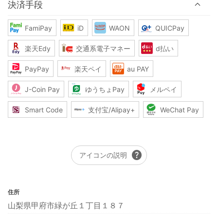
決済手段
FamiPay
iD
WAON
QUICPay
楽天Edy
交通系電子マネー
d払い
PayPay
楽天ペイ
au PAY
J-Coin Pay
ゆうちょPay
メルペイ
Smart Code
支付宝/Alipay+
WeChat Pay
help
アイコンの説明
住所
山梨県甲府市緑が丘１丁目１８７