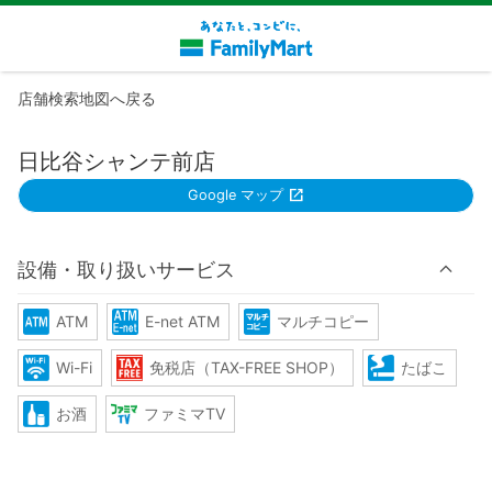
店舗検索地図へ戻る
日比谷シャンテ前店
Google マップ
設備・取り扱いサービス
ATM
E-net ATM
マルチコピー
Wi-Fi
免税店（TAX-FREE SHOP）
たばこ
お酒
ファミマTV