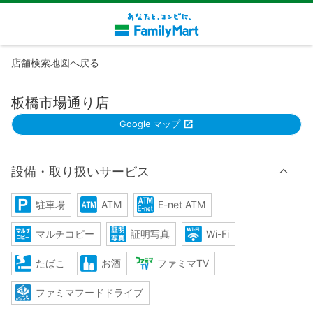
店舗検索地図へ戻る
板橋市場通り店
Google マップ
設備・取り扱いサービス
駐車場
ATM
E-net ATM
マルチコピー
証明写真
Wi-Fi
たばこ
お酒
ファミマTV
ファミマフードドライブ