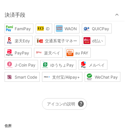
決済手段
FamiPay
iD
WAON
QUICPay
楽天Edy
交通系電子マネー
d払い
PayPay
楽天ペイ
au PAY
J-Coin Pay
ゆうちょPay
メルペイ
Smart Code
支付宝/Alipay+
WeChat Pay
help
アイコンの説明
住所