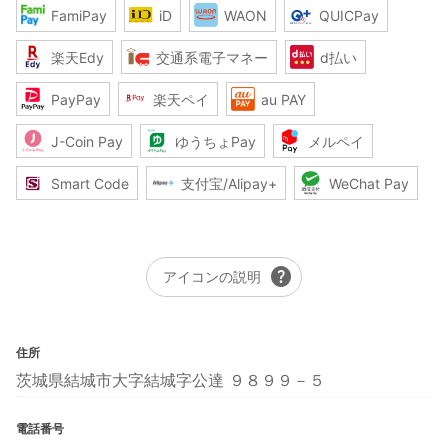
FamiPay
iD
WAON
QUICPay
楽天Edy
交通系電子マネー
d払い
PayPay
楽天ペイ
au PAY
J-Coin Pay
ゆうちょPay
メルペイ
Smart Code
支付宝/Alipay+
WeChat Pay
help
アイコンの説明
住所
茨城県結城市大字結城字公達 ９８９９－５
電話番号