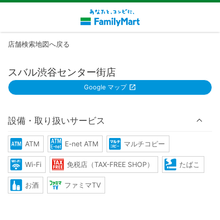
店舗検索地図へ戻る
スバル渋谷センター街店
Google マップ
設備・取り扱いサービス
ATM
E-net ATM
マルチコピー
Wi-Fi
免税店（TAX-FREE SHOP）
たばこ
お酒
ファミマTV