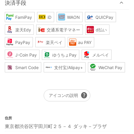
決済手段
FamiPay
iD
WAON
QUICPay
楽天Edy
交通系電子マネー
d払い
PayPay
楽天ペイ
au PAY
J-Coin Pay
ゆうちょPay
メルペイ
Smart Code
支付宝/Alipay+
WeChat Pay
help
アイコンの説明
住所
東京都渋谷区宇田川町２５－４ ダッキ－プラザ