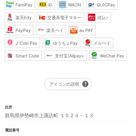
FamiPay
iD
WAON
QUICPay
楽天Edy
交通系電子マネー
d払い
PayPay
楽天ペイ
au PAY
J-Coin Pay
ゆうちょPay
メルペイ
Smart Code
支付宝/Alipay+
WeChat Pay
help
アイコンの説明
住所
群馬県伊勢崎市上諏訪町 １５２４－１３
電話番号