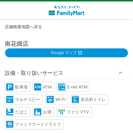
店舗検索地図へ戻る
南花畑店
Google マップ
設備・取り扱いサービス
駐車場
ATM
E-net ATM
マルチコピー
Wi-Fi
多目的トイレ
たばこ
お酒
ファミマTV
ファミマフードドライブ