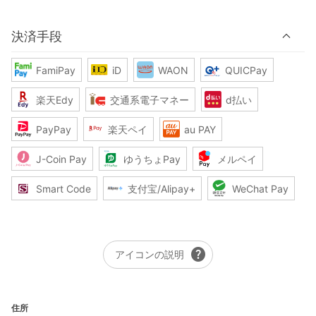
決済手段
FamiPay
iD
WAON
QUICPay
楽天Edy
交通系電子マネー
d払い
PayPay
楽天ペイ
au PAY
J-Coin Pay
ゆうちょPay
メルペイ
Smart Code
支付宝/Alipay+
WeChat Pay
help
アイコンの説明
住所