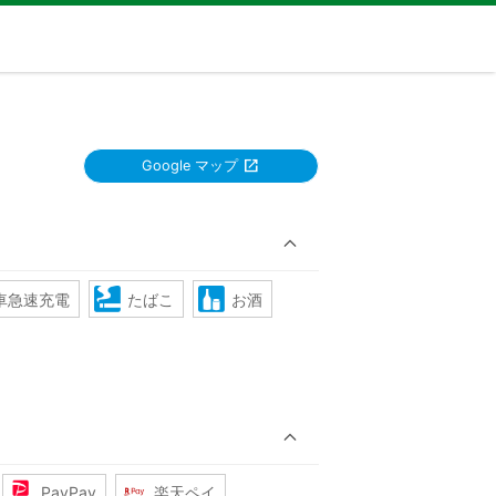
Google マップ
車急速充電
たばこ
お酒
PayPay
楽天ペイ