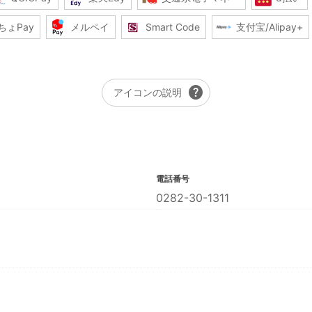
ちょPay
メルペイ
Smart Code
支付宝/Alipay+
help
アイコンの説明
電話番号
0282-30-1311