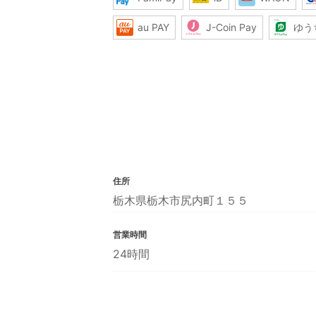
au PAY
J-Coin Pay
ゆう
住所
栃木県栃木市尻内町１５５
営業時間
24時間