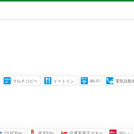
マルチコピー
イートイン
Wi-Fi
電気自動
QUICPay
楽天Edy
交通系電子マネー
d払い