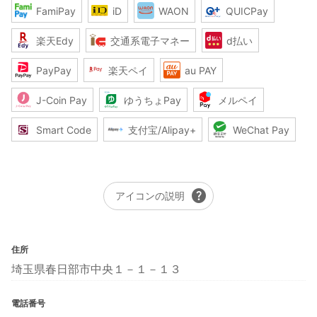
FamiPay
iD
WAON
QUICPay
楽天Edy
交通系電子マネー
d払い
PayPay
楽天ペイ
au PAY
J-Coin Pay
ゆうちょPay
メルペイ
Smart Code
支付宝/Alipay+
WeChat Pay
help
アイコンの説明
住所
埼玉県春日部市中央１－１－１３
電話番号