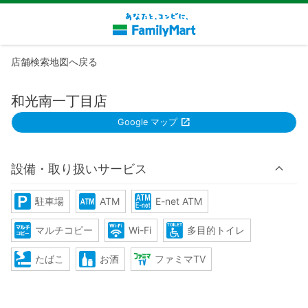
店舗検索地図へ戻る
和光南一丁目店
Google マップ
設備・取り扱いサービス
駐車場
ATM
E-net ATM
マルチコピー
Wi-Fi
多目的トイレ
たばこ
お酒
ファミマTV