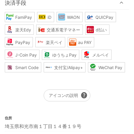
決済手段
FamiPay
iD
WAON
QUICPay
楽天Edy
交通系電子マネー
d払い
PayPay
楽天ペイ
au PAY
J-Coin Pay
ゆうちょPay
メルペイ
Smart Code
支付宝/Alipay+
WeChat Pay
help
アイコンの説明
住所
埼玉県和光市南１丁目１４番１９号